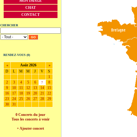
MON IMAGE
CHAT
CONTACT
CHERCHER
GO
RENDEZ-VOUS (0)
«
Août 2026
»
D
L
M
M
J
V
S
1
2
3
4
5
6
8
7
9
10
11
12
13
14
15
16
17
18
19
20
21
22
23
24
25
26
27
28
29
30
31
0 Concerts du jour
Tous les concerts à venir
+ Ajouter concert