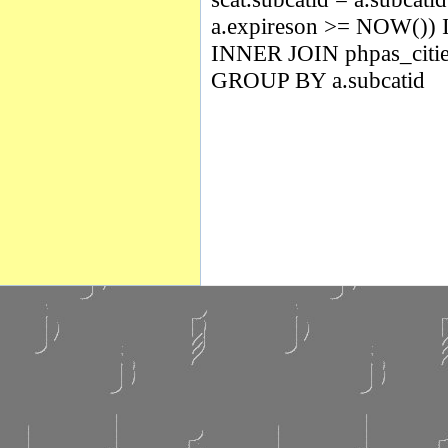
a.expireson >= NOW()) I
INNER JOIN phpas_cities 
GROUP BY a.subcatid